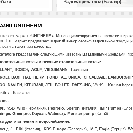
 баки
Водонагреватели (Бойлер)
газин UNITHERM
нтернет-маркет «
UNITHERM
»
. Мы специализируемся на продаже широко
ия. Наш маркет предлагает широкий выбор сертифицированной продукци
ности с гарантией качества.
каталога представлен следующими известными мировыми брендами, про
топительные котлы и газовые отопительные котлы:
ILLANT
,
BOSCH, WOLF
,
VIESSMANN
- Германия.
ROLI
,
BAXI
,
ITALTHERM
,
FONDITAL
,
UNICA
,
ICI CALDAIE
,
LAMBORGHIN
OO, NAVIEN
,
KITURAMI
,
JEIL BOILER
,
DAESUNG
, VANS – Южная Корея
Unilux
- Казахстан.
ние:
ия).
KSB, Wilo
(Германия).
Pedrollo, Speroni
(Италия).
IMP Pumps
(Слов
himge, Greenpro, Dayuan, Waterstry, Monster pump
(Китай).
ки для отопления и водоснабжения:
ланды),
Elbi
(Италия),
KBS Europe
(Болгария),
MIT, Eagle
(Турция),
We