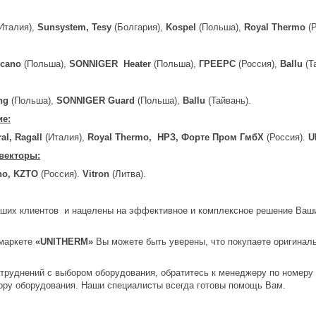
Италия),
Sunsystem, Tesy
(Болгария),
Kospel
(Польша),
Royal Thermo
(
lcano
(Польша),
SONNIGER
Heater
(Польша),
ГРЕЕРС
(Россия),
Ballu
(Т
ing
(Польша),
SONNIGER Guard
(Польша),
Ballu
(Тайвань).
ие
:
al, Ragall
(Италия),
Royal Thermo,
НРЗ
,
Форте
Пром
ГмбХ
(Россия).
U
векторы:
hno, KZTO
(Россия).
Vitron
(Литва).
ших клиентов и нацелены на эффективное и комплексное решение Ваших
-маркете
«
UNITHERM
»
Вы можете быть уверены, что покупаете оригинал
атруднений с выбором оборудования, обратитесь к менеджеру по номер
ору оборудования. Наши специалисты всегда готовы помощь Вам.