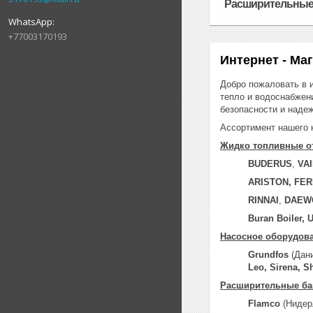
Расширительные
+77003170193
Интернет - Ма
Добро пожаловать в и
тепло и водоснабжен
безопасности и надеж
Ассортимент нашего 
Жидко топливные о
BUDERUS
,
VA
ARISTON, FER
RINNAI
,
DAEW
Buran Boiler, 
Насосное оборудова
Grundfos
(Дан
Leo, Sirena, S
Расширительные ба
Flamco
(Нидер