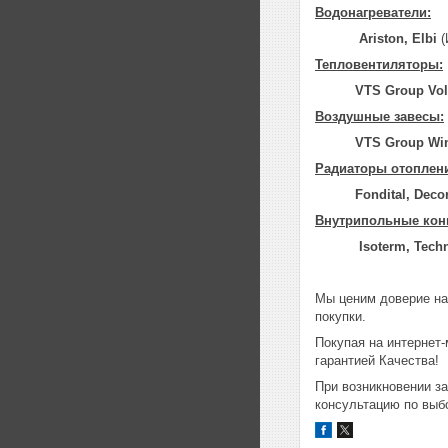
Водонагреватели:
Ariston, Elbi
(
Тепловентиляторы:
VTS
Group
Vo
Воздушные завесы:
VTS Group W
Радиаторы
отоплен
Fondital, Decor
Внутрипольные кон
Isoterm, Tec
Мы ценим доверие на
покупки.
Покупая на интернет
гарантией Качества!
При возникновении з
консультацию по выб