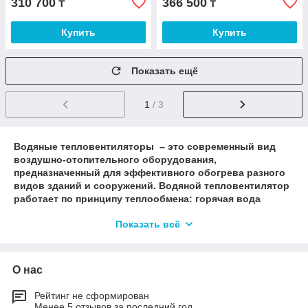
310 700
366 500
₸
₸
Купить
Купить
Показать ещё
1
/ 3
Водяные тепловентиляторы – это современный вид
воздушно-отопительного оборудования,
предназначенный для эффективного обогрева разного
видов зданий и сооружений. Водяной тепловентилятор
работает по принципу теплообмена: горячая вода
поступает в теплообменник и нагревает его, а
Показать всё
вентилятор распределяет теплый воздух с поверхности
теплообменника по помещению.
Водяные тепловентиляторы, могут применяется на
О нас
таких объектах, как:
административные здания
Рейтинг не сформирован
Менее 5 отзывов за последний год
учебные заведения;