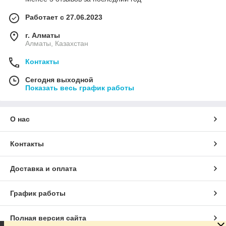
производственные цеха и здания;
Работает с 27.06.2023
склады и ангары;
г. Алматы
коммерческие и торговые помещения;
Алматы, Казахстан
теплицы и зимние сады;
Контакты
супер и гипермаркеты;
Сегодня выходной
птицефабрики;
Показать весь график работы
автомойки и гаражи;
спортивные комплексы;
О нас
агрокомплексы;
животноводческие комплексы.
Контакты
Наш сайт позволяет выбрать надежную модель
продукции, указанной в каталоге. Каждый покупатель
сможет купить отопительное оборудование под
Доставка и оплата
собственные требования и пожелания.
График работы
Полная версия сайта