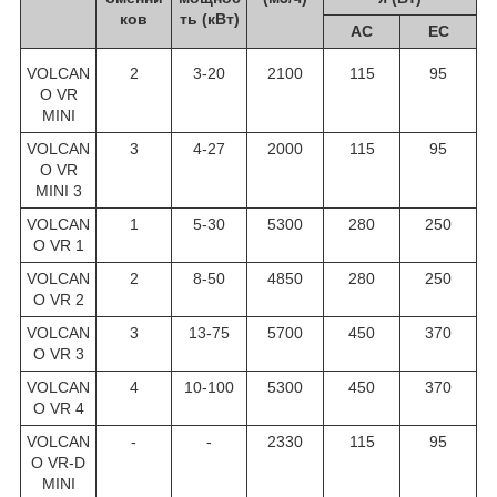
ков
ть (кВт)
АС
ЕС
VOLCAN
2
3-20
2100
115
95
O VR
MINI
VOLCAN
3
4-27
2000
115
95
O VR
MINI 3
VOLCAN
1
5-30
5300
280
250
O VR 1
VOLCAN
2
8-50
4850
280
250
O VR 2
VOLCAN
3
13-75
5700
450
370
O VR 3
VOLCAN
4
10-100
5300
450
370
O VR 4
VOLCAN
-
-
2330
115
95
O VR-D
MINI