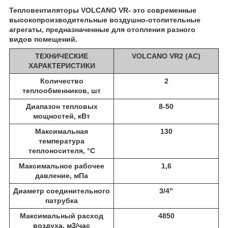
Тепловентиляторы
VOLCANO
VR
- это
современные
высокопроизводительные воздушно
-отопительные
агрегаты,
предназначенные для отопления разного
видов помещений.
ТЕХНИЧЕСКИЕ
VOLCANO
VR2
(AC)
ХАРАКТЕРИСТИКИ
Количество
2
те
плообменников, шт
Диапазон тепловых
8-50
мощностей, кВт
Максимальная
130
температура
теплоносителя, °С
Максимальное рабочее
1,6
давление, мПа
Диаметр соединительного
3/4"
патрубка
Максимальный расход
4850
воздуха, м3/час