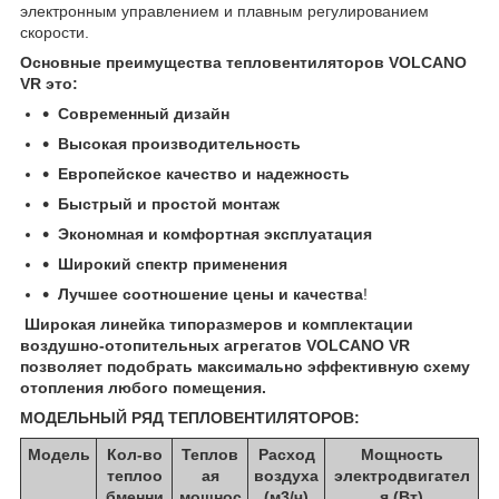
электронным управлением и плавным регулированием
скорости.
Основные преимущества тепловентиляторов
VOLCANO
VR
это
:
Современный дизайн
Высокая производительность
Европейское качество и надежность
Быстрый и простой монтаж
Экономная и комфортная эксплуатация
Широкий спектр применения
Лучшее соотношение цены и качества
!
Широкая линейка типоразмеров и комплектации
воздушно-отопительных агрегатов
VOLCANO
VR
позволяет подобрать максимально эффективную схему
отопления любого помещения
.
МОДЕЛЬНЫЙ РЯД ТЕПЛОВЕНТИЛЯТОРОВ:
Модель
Кол-во
Теплов
Расход
Мощность
теплоо
ая
воздуха
электродвигател
бменни
мощнос
(м3/ч)
я (Вт)