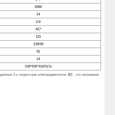
2000
14
2-8
АС*
115
230/50
52
14
530*530*310/517к
адежные 3-х скоростные электродвигатели.
ЕС
- это экономные