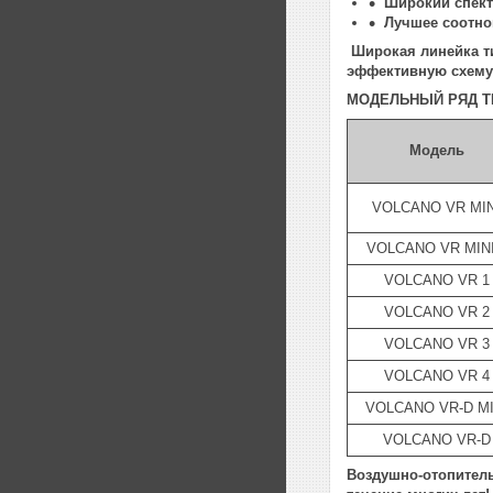
Широкий спек
Лучшее соотно
Широкая линейка т
эффективную схему
МОДЕЛЬНЫЙ РЯД Т
Модель
VOLCANO VR MIN
VOLCANO VR MINI
VOLCANO VR 1
VOLCANO VR 2
VOLCANO VR 3
VOLCANO VR 4
VOLCANO VR-D MI
VOLCANO VR-D
Воздушно-отопитель