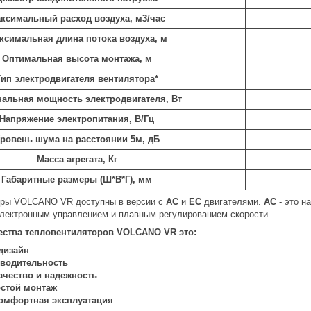
ксимальный расход воздуха, м3/час
ксимальная длина потока воздуха, м
Оптимальная высота монтажа, м
Тип электродвигателя вентилятора*
альная мощность электродвигателя, Вт
Напряжение электропитания, В/Гц
ровень шума на расстоянии 5м, дБ
Масса агрегата, Кг
Габаритные размеры (Ш*В*Г), мм
оры VOLCANO VR доступны в версии с
AC
и
EC
двигателями. ​
AC
- это н
электронным управлением и плавным регулированием скорости.
ства тепловентиляторов
VOLCANO
VR
это
:
дизайн
водительность
ачество и надежность
стой монтаж
омфортная эксплуатация