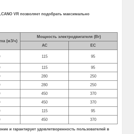
LCANO
VR
позволяет подобрать максимально
Мощность электродвигателя (Вт)
ха (м3/ч)
АС
ЕС
0
115
95
0
115
95
0
280
250
0
280
250
0
450
370
0
450
370
0
115
95
0
450
370
ие и гарантирует удовлетворенность пользователей в