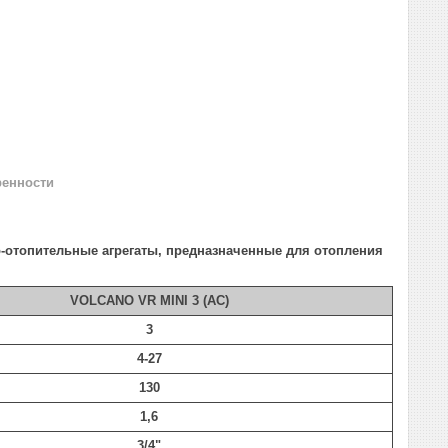
ренности
о
-отопительные
агрегаты,
предназначенные для отопления
VOLCANO
VR
MINI 3
(AC)
3
4-27
130
1,6
3/4"