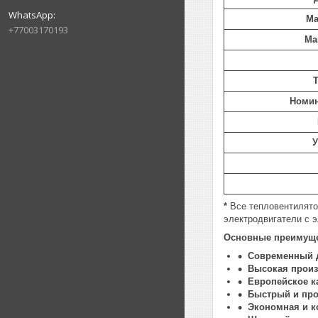
Ма
+77003170193
Ма
Номин
У
*
Все тепловентилят
электродвигатели с 
Основные преимуще
Современный 
Высокая произ
Европейское к
Быстрый и про
Экономная и к