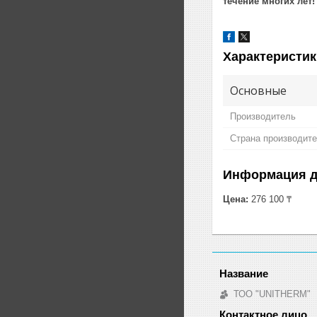
течение многих лет!
Характеристик
Основные
Производитель
Страна производит
Информация д
Цена:
276 100 ₸
ТОО "UNITHERM"