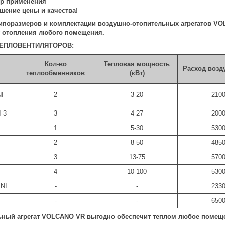
тр применения
шение цены и качества
!
ипоразмеров и комплектации воздушно-отопительных агрегатов
VO
 отопления любого помещения
.
ЕПЛОВЕНТИЛЯТОРОВ:
Кол-во
Тепловая мощность
Расход возду
теплообменников
(кВт)
I
2
3-20
210
 3
3
4-27
200
1
5-30
530
2
8-50
485
3
13-75
570
4
10-100
530
NI
-
-
233
-
-
650
ный агрегат VOLCANO VR выгодно обеспечит теплом любое помещен