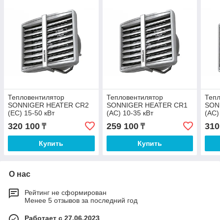
Тепловентилятор
Тепловентилятор
Тепл
SONNIGER HEATER CR2
SONNIGER HEATER CR1
SON
(EC) 15-50 кВт
(AC) 10-35 кВт
(AC)
320 100
259 100
310
₸
₸
Купить
Купить
О нас
Рейтинг не сформирован
Менее 5 отзывов за последний год
Работает с 27.06.2023