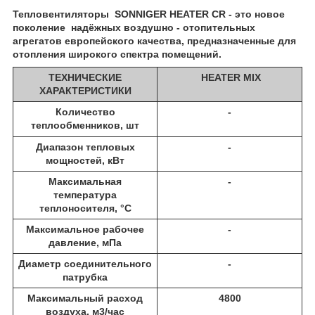
Тепловентиляторы SONNIGER HEATER CR - это новое
поколение надёжных воздушно - отопительных
агрегатов европейского качества, предназначенные для
отопления широкого спектра помещений.
ТЕХНИЧЕСКИЕ
HEATER MIX
ХАРАКТЕРИСТИКИ
Количество
-
те
плообменников, шт
Диапазон тепловых
-
мощностей, кВт
Максимальная
-
температура
теплоносителя, °С
Максимальное рабочее
-
давление, мПа
Диаметр соединительного
-
патрубка
Максимальный расход
4800
воздуха, м3/час