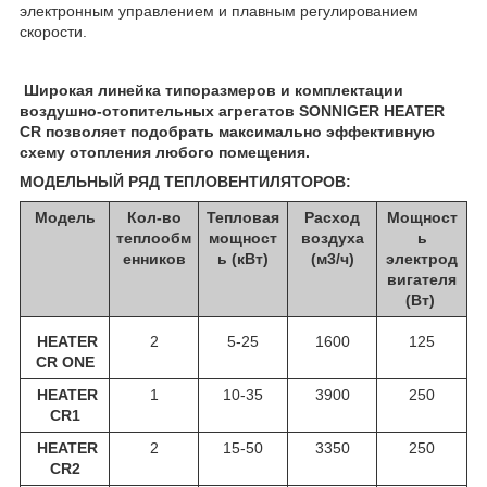
электронным управлением и плавным регулированием
скорости.
Широкая линейка типоразмеров и комплектации
воздушно-отопительных агрегатов SONNIGER HEATER
CR
позволяет подобрать максимально эффективную
схему отопления любого помещения
.
МОДЕЛЬНЫЙ РЯД ТЕПЛОВЕНТИЛЯТОРОВ:
Модель
Кол-во
Тепловая
Расход
Мощност
теплообм
мощност
воздуха
ь
енников
ь (кВт)
(м3/ч)
электрод
вигателя
(Вт)
HEATER
2
5-25
1600
125
CR ONE
HEATER
1
10-35
3900
250
CR1
HEATER
2
15-50
3350
250
CR2