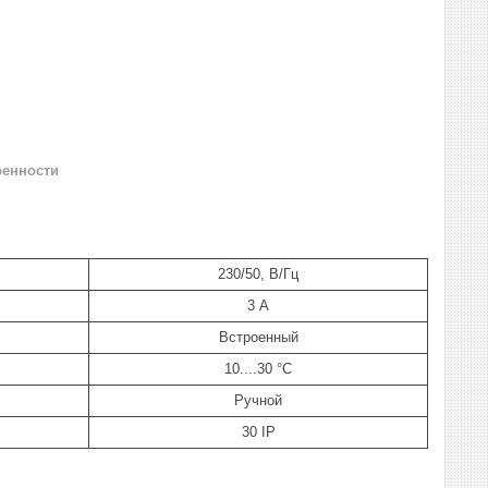
ренности
230/50, В/Гц
3 А
Встроенный
10....30 °С
Ручной
30 IP