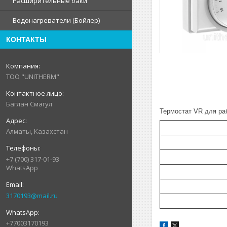
Расширительные баки
Водонагреватели (Бойлер)
КОНТАКТЫ
ТОО "UNITHERM"
Баглан Смагул
Термостат VR для ра
Алматы, Казахстан
+7 (700) 317-01-93
WhatsApp
3170193@mail.ru
+77003170193