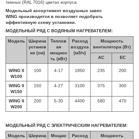
темных (RAL 7016) цветах корпуса.
Модельный ассортимент воздушных завес
WING
производятся в
позволяет подобрать
эффективную схему установки.
МОДЕЛЬНЫЙ РЯД C ВОДЯНЫМ НАГРЕВАТЕЛЕМ:
Модель
Ширина
Теплов
Расход
Мощность
установ
ая
воздуха
вентилятора (Вт)
ки (см)
мощнос
(м3/ч)
АС
ЕС
ть (кВт)
WING II
100
4-17
1850
235
200
W100
WING II
150
4-27
3100
375
300
W150
WING II
200
5-30
4400
580
470
W200
МОДЕЛЬНЫЙ РЯД C ЭЛЕКТРИЧЕСКИМ НАГРЕВАТЕЛЕМ:
Модель
Ширина
Мощно
Расход
Мощность