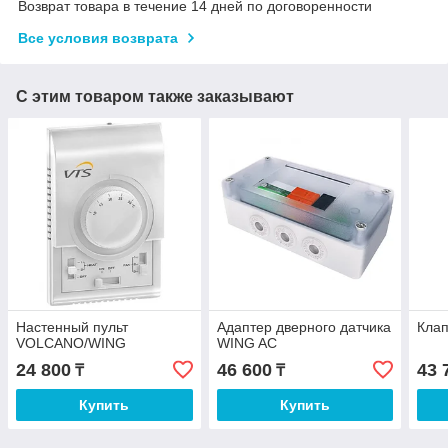
Возврат товара в течение 14 дней по договоренности
Все условия возврата
С этим товаром также заказывают
Настенный пульт
Адаптер дверного датчика
Клап
VOLCANO/WING
WING AC
24 800
46 600
43 
₸
₸
Купить
Купить