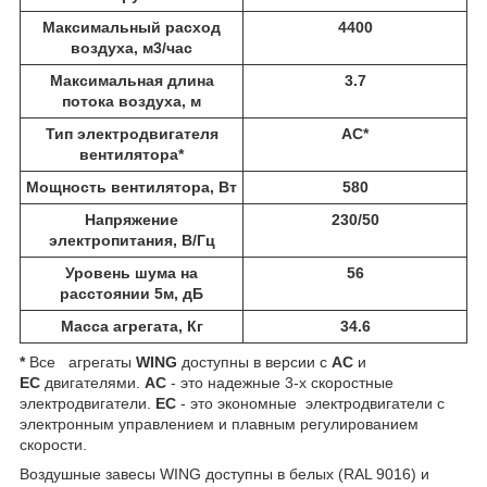
Максимальный расход
4400
воздуха, м3/час
Максимальная длина
3.7
потока воздуха, м
Тип электродвигателя
АС*
вентилятора*
Мощность вентилятора, Вт
580
Напряжение
230/50
электропитания, В/Гц
Уровень шума на
56
расстоянии 5м, дБ
Масса агрегата, Кг
34.6
*
Все агрегаты
WING
доступны в версии с
AC
и
EC
двигателями. ​
AC
- это надежные 3-х скоростные
электродвигатели.
ЕС
- это экономные электродвигатели с
электронным управлением и плавным регулированием
скорости.
Воздушные завесы WING доступны в белых (RAL 9016) и