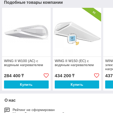
Подобные товары компании
WING II W100 (AC) с
WING II W150 (EC) с
WING
водяным нагревателем
водяным нагревателем
элек
нагр
284 400
434 200
437
₸
₸
Купить
Купить
О нас
Рейтинг не сформирован