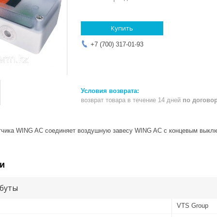
Купить
+7 (700) 317-01-93
возврат товара в течение 14 дней
по догово
атчика WING AC соединяет воздушную завесу WING AC с концевым вы
и
буты
VTS Group