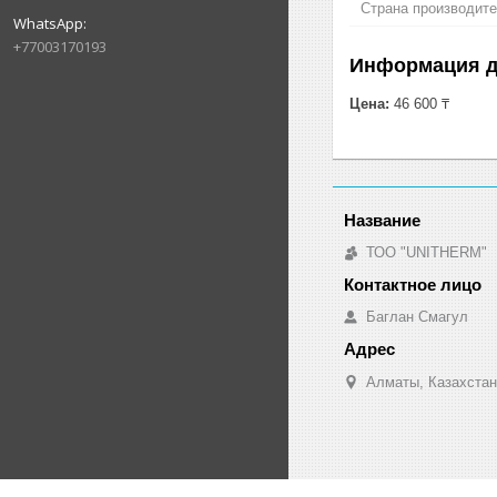
Страна производит
+77003170193
Информация д
Цена:
46 600 ₸
ТОО "UNITHERM"
Баглан Смагул
Алматы, Казахстан