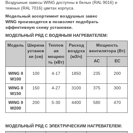
Воздушные завесы WING доступны в белых (RAL 9016) и
темных (RAL 7016) цветах корпуса.
Модельный ассортимент воздушных завес
WING
производятся в
позволяет подобрать
эффективную схему установки.
МОДЕЛЬНЫЙ РЯД C ВОДЯНЫМ НАГРЕВАТЕЛЕМ:
Модель
Ширина
Теплов
Расход
Мощность
установ
ая
воздуха
вентилятора (Вт)
ки (см)
мощнос
(м3/ч)
АС
ЕС
ть (кВт)
WING II
100
4-17
1850
235
200
W100
WING II
150
4-27
3100
375
300
W150
WING II
200
5-30
4400
580
470
W200
МОДЕЛЬНЫЙ РЯД C ЭЛЕКТРИЧЕСКИМ НАГРЕВАТЕЛЕМ: