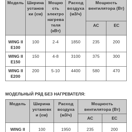
Модель
Ширина
Мощно
Расход
Мощность
установ
сть
воздуха
вентилятора (Вт)
ки (см)
электро
(м3/ч)
нагрева
теля
АС
ЕС
(кВт)
WING II
100
2-4
1850
235
200
E100
WING II
150
4-8
3100
375
300
E150
WING II
200
5-10
4400
580
470
E200
МОДЕЛЬНЫЙ РЯД БЕЗ НАГРЕВАТЕЛЯ:
Модель
Ширина
Расход
Мощность
установк
воздуха
вентилятора (Вт)
и (см)
(м3/ч)
АС
ЕС
WING II
100
1950
235
200