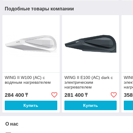
Подобные товары компании
WING II W100 (AC) с
WING II E100 (AC) dark с
WING
водяным нагревателем
электрическим
элек
нагревателем
нагр
284 400
281 400
358
₸
₸
Купить
Купить
О нас