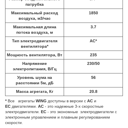
патрубка
Максимальный расход
1850
воздуха, м3/час
Максимальная длина
3.7
потока воздуха, м
Тип электродвигателя
АС*
вентилятора*
Мощность вентилятора, Вт
235
Напряжение
230/50
электропитания, В/Гц
Уровень шума на
56
расстоянии 5м, дБ
Масса агрегата, Кг
20.8
*
Все агрегаты
WING
доступны в версии с
AC
и
EC
двигателями. ​
AC
- это надежные 3-х скоростные
электродвигатели.
ЕС
- это экономные электродвигатели с
электронным управлением и плавным регулированием
скорости.