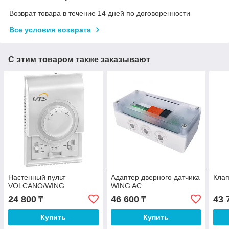
Возврат товара в течение 14 дней по договоренности
Все условия возврата
С этим товаром также заказывают
Настенный пульт
Адаптер дверного датчика
Клап
VOLCANO/WING
WING AC
24 800
46 600
43 
₸
₸
Купить
Купить