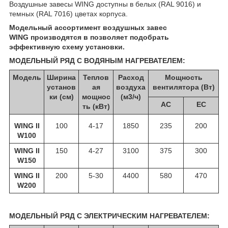
Воздушные завесы WING доступны в белых (RAL 9016) и
темных (RAL 7016) цветах корпуса.
Модельный ассортимент воздушных завес
WING
производятся в
позволяет подобрать
эффективную схему установки.
МОДЕЛЬНЫЙ РЯД C ВОДЯНЫМ НАГРЕВАТЕЛЕМ:
Модель
Ширина
Теплов
Расход
Мощность
установ
ая
воздуха
вентилятора (Вт)
ки (см)
мощнос
(м3/ч)
АС
ЕС
ть (кВт)
WING II
100
4-17
1850
235
200
W100
WING II
150
4-27
3100
375
300
W150
WING II
200
5-30
4400
580
470
W200
МОДЕЛЬНЫЙ РЯД C ЭЛЕКТРИЧЕСКИМ НАГРЕВАТЕЛЕМ: