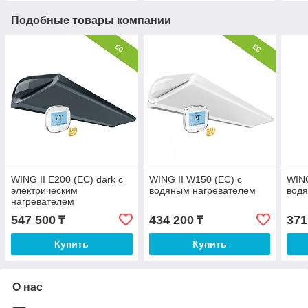
Подобные товары компании
WING II E200 (EC) dark с
WING II W150 (EC) с
WING
электрическим
водяным нагревателем
вод
нагревателем
547 500
434 200
371
₸
₸
Купить
Купить
О нас