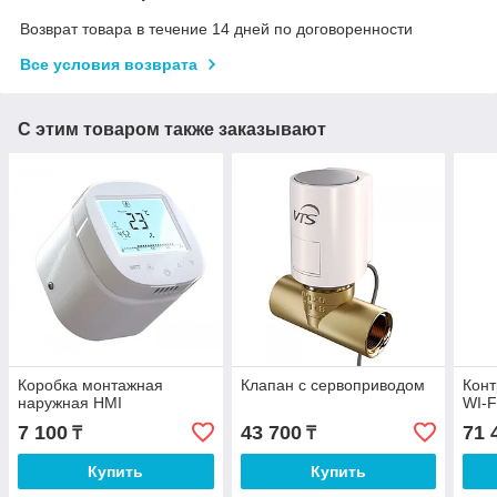
Возврат товара в течение 14 дней по договоренности
Все условия возврата
С этим товаром также заказывают
Коробка монтажная
Клапан с сервоприводом
Кон
наружная HMI
WI-F
7 100
43 700
71 
₸
₸
Купить
Купить