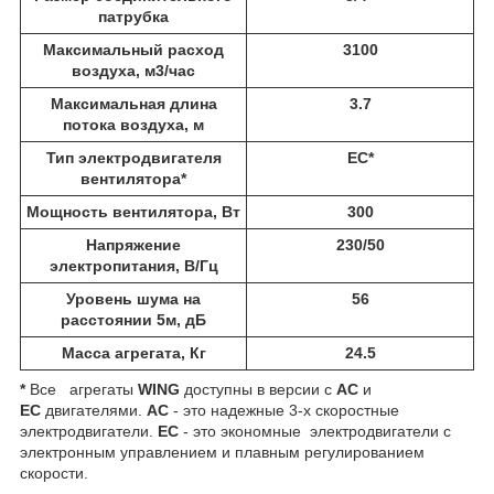
патрубка
Максимальный расход
3100
воздуха, м3/час
Максимальная длина
3.7
потока воздуха, м
Тип электродвигателя
EC*
вентилятора*
Мощность вентилятора, Вт
300
Напряжение
230/50
электропитания, В/Гц
Уровень шума на
56
расстоянии 5м, дБ
Масса агрегата, Кг
24.5
*
Все агрегаты
WING
доступны в версии с
AC
и
EC
двигателями. ​
AC
- это надежные 3-х скоростные
электродвигатели.
ЕС
- это экономные электродвигатели с
электронным управлением и плавным регулированием
скорости.