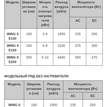
Модель
Ширина
Мощно
Расход
Мощность
установ
сть
воздуха
вентилятора (Вт)
ки (см)
электро
(м3/ч)
нагрева
теля
АС
ЕС
(кВт)
WING II
100
2-4
1850
235
200
E100
WING II
150
4-8
3100
375
300
E150
WING II
200
5-10
4400
580
470
E200
МОДЕЛЬНЫЙ РЯД БЕЗ НАГРЕВАТЕЛЯ:
Модель
Ширина
Расход
Мощность
установк
воздуха
вентилятора (Вт)
и (см)
(м3/ч)
АС
ЕС
WING II
100
1950
235
200