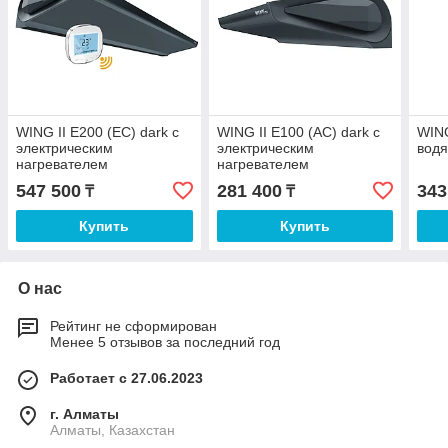
WING II E200 (EC) dark с
WING II E100 (AC) dark с
WING
электрическим
электрическим
вод
нагревателем
нагревателем
547 500
281 400
343
₸
₸
Купить
Купить
О нас
Рейтинг не сформирован
Менее 5 отзывов за последний год
Работает с 27.06.2023
г. Алматы
Алматы, Казахстан