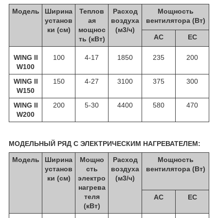
Модель
Ширина
Теплов
Расход
Мощность
установ
ая
воздуха
вентилятора (Вт)
ки (см)
мощнос
(м3/ч)
АС
ЕС
ть (кВт)
WING II
100
4-17
1850
235
200
W100
WING II
150
4-27
3100
375
300
W150
WING II
200
5-30
4400
580
470
W200
МОДЕЛЬНЫЙ РЯД C ЭЛЕКТРИЧЕСКИМ НАГРЕВАТЕЛЕМ:
Модель
Ширина
Мощно
Расход
Мощность
установ
сть
воздуха
вентилятора (Вт)
ки (см)
электро
(м3/ч)
нагрева
теля
АС
ЕС
(кВт)