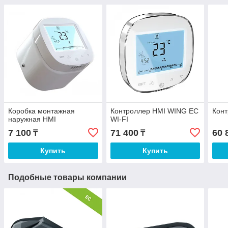
Коробка монтажная
Контроллер HMI WING EC
Кон
наружная HMI
WI-FI
7 100
71 400
60 
₸
₸
Купить
Купить
Подобные товары компании