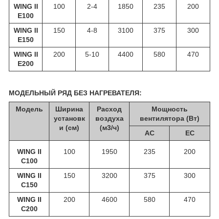
WING II
100
2-4
1850
235
200
E100
WING II
150
4-8
3100
375
300
E150
WING II
200
5-10
4400
580
470
E200
МОДЕЛЬНЫЙ РЯД БЕЗ НАГРЕВАТЕЛЯ:
Модель
Ширина
Расход
Мощность
установк
воздуха
вентилятора (Вт)
и (см)
(м3/ч)
АС
ЕС
WING II
100
1950
235
200
С100
WING II
150
3200
375
300
С150
WING II
200
4600
580
470
С200