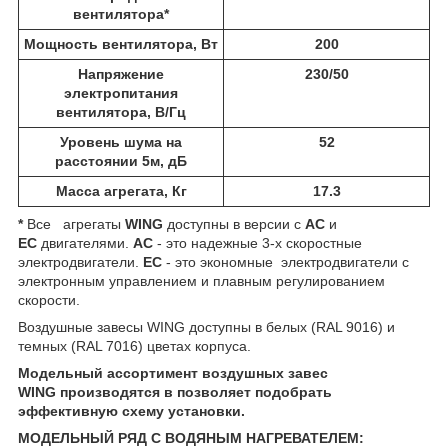
вентилятора*
Мощность вентилятора, Вт
200
Напряжение
230/50
электропитания
вентилятора, В/Гц
Уровень шума на
52
расстоянии 5м, дБ
Масса агрегата, Кг
17.3
*
Все агрегаты
WING
доступны в версии с
AC
и
EC
двигателями. ​
AC
- это надежные 3-х скоростные
электродвигатели.
ЕС
- это экономные электродвигатели с
электронным управлением и плавным регулированием
скорости.
Воздушные завесы WING доступны в белых (RAL 9016) и
темных (RAL 7016) цветах корпуса.
Модельный ассортимент воздушных завес
WING
производятся в
позволяет подобрать
эффективную схему установки.
МОДЕЛЬНЫЙ РЯД C ВОДЯНЫМ НАГРЕВАТЕЛЕМ: