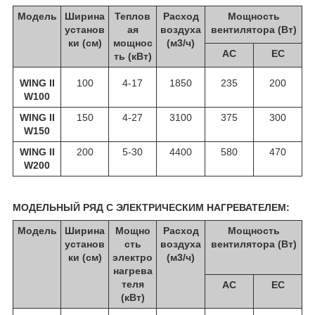
Модель
Ширина
Теплов
Расход
Мощность
установ
ая
воздуха
вентилятора (Вт)
ки (см)
мощнос
(м3/ч)
АС
ЕС
ть (кВт)
WING II
100
4-17
1850
235
200
W100
WING II
150
4-27
3100
375
300
W150
WING II
200
5-30
4400
580
470
W200
МОДЕЛЬНЫЙ РЯД C ЭЛЕКТРИЧЕСКИМ НАГРЕВАТЕЛЕМ:
Модель
Ширина
Мощно
Расход
Мощность
установ
сть
воздуха
вентилятора (Вт)
ки (см)
электро
(м3/ч)
нагрева
теля
АС
ЕС
(кВт)