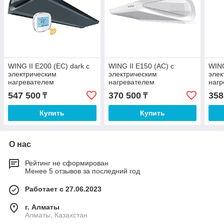
WING II E200 (EC) dark с
WING II E150 (AC) с
WING
электрическим
электрическим
элек
нагревателем
нагревателем
нагр
547 500
370 500
358
₸
₸
Купить
Купить
О нас
Рейтинг не сформирован
Менее 5 отзывов за последний год
Работает с 27.06.2023
г. Алматы
Алматы, Казахстан