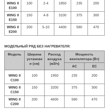
WING II
100
2-4
1850
235
200
E100
WING II
150
4-8
3100
375
300
E150
WING II
200
5-10
4400
580
470
E200
МОДЕЛЬНЫЙ РЯД БЕЗ НАГРЕВАТЕЛЯ:
Модель
Ширина
Расход
Мощность
установк
воздуха
вентилятора (Вт)
и (см)
(м3/ч)
АС
ЕС
WING II
100
1950
235
200
С100
WING II
150
3200
375
300
С150
WING II
200
4600
580
470
С200