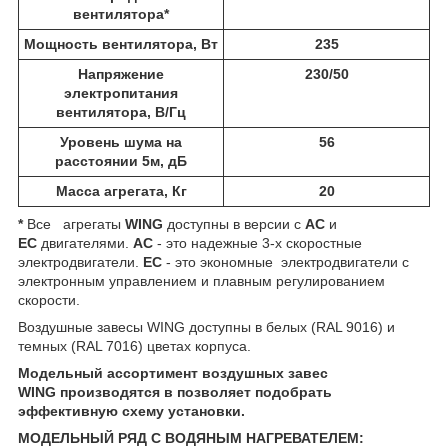
вентилятора*
Мощность вентилятора, Вт
235
Напряжение
230/50
электропитания
вентилятора, В/Гц
Уровень шума на
56
расстоянии 5м, дБ
Масса агрегата, Кг
20
*
Все агрегаты
WING
доступны в версии с
AC
и
EC
двигателями. ​
AC
- это надежные 3-х скоростные
электродвигатели.
ЕС
- это экономные электродвигатели с
электронным управлением и плавным регулированием
скорости.
Воздушные завесы WING доступны в белых (RAL 9016) и
темных (RAL 7016) цветах корпуса.
Модельный ассортимент воздушных завес
WING
производятся в
позволяет подобрать
эффективную схему установки.
МОДЕЛЬНЫЙ РЯД C ВОДЯНЫМ НАГРЕВАТЕЛЕМ: