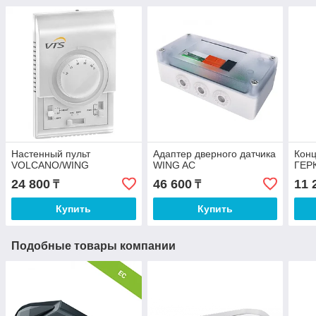
Настенный пульт
Адаптер дверного датчика
Конц
VOLCANO/WING
WING AC
ГЕР
24 800
46 600
11 
₸
₸
Купить
Купить
Подобные товары компании