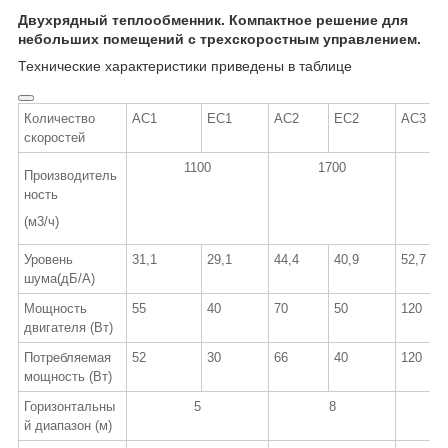
Двухрядный теплообменник. Компактное решение для
небольших помещений с трехскоростным управлением.
Технические характеристики приведены в таблице
Количество
АС1
ЕС1
АС2
ЕС2
АС3
скоростей
1100
1700
2
Производитель
ность
(м
3
/ч)
Уровень
31,1
29,1
44,4
40,9
52,7
шума(дБ/А)
Мощность
55
40
70
50
120
двигателя (Вт)
Потребляемая
52
30
66
40
120
мощность (Вт)
Горизонтальны
5
8
й диапазон (м)