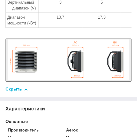
Вертикальный
3
5
диапазон (м)
Диапазон
13,7
17,3
2
мощности (кВт)
Скрыть
Характеристики
Основные
Производитель
Aeroc