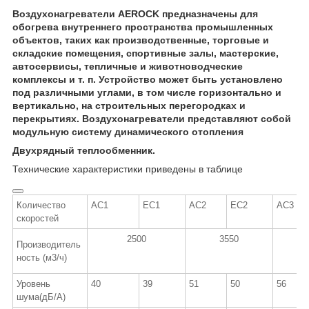
Воздухонагреватели AEROCK предназначены для
обогрева внутреннего пространства промышленных
объектов, таких как производственные, торговые и
складские помещения, спортивные залы, мастерские,
автосервисы, тепличные и животноводческие
комплексы и т. п. Устройство может быть установлено
под различными углами, в том числе горизонтально и
вертикально, на строительных перегородках и
перекрытиях. Воздухонагреватели представляют собой
модульную систему динамического отопления
Двухрядный теплообменник.
Технические характеристики приведены в таблице
Количество
АС1
ЕС1
АС2
ЕС2
АС3
скоростей
2500
3550
4
Производитель
ность (м
3
/ч)
Уровень
40
39
51
50
56
шума(дБ/А)