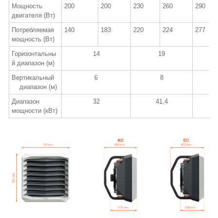
Мощность
200
200
230
260
290
двигателя (Вт)
Потребляемая
140
183
220
224
277
мощность (Вт)
Горизонтальны
14
19
й диапазон (м)
Вертикальный
6
8
диапазон (м)
Диапазон
32
41,4
5
мощности (кВт)