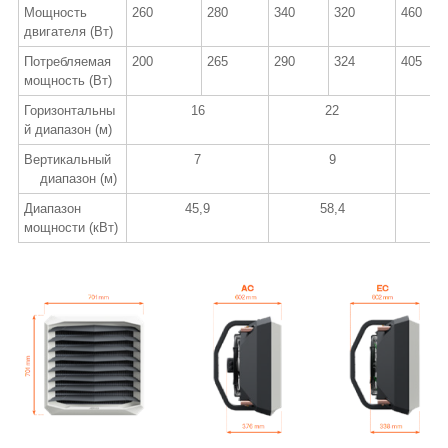
Мощность
260
280
340
320
460
двигателя (Вт)
Потребляемая
200
265
290
324
405
мощность (Вт)
Горизонтальны
16
22
й диапазон (м)
Вертикальный
7
9
диапазон (м)
Диапазон
45,9
58,4
мощности (кВт)