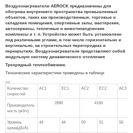
Воздухонагреватели AEROCK предназначены для
обогрева внутреннего пространства промышленных
объектов, таких как производственные, торговые и
складские помещения, спортивные залы, мастерские,
автосервисы, тепличные и животноводческие
комплексы и т. п. Устройство может быть установлено
под различными углами, в том числе горизонтально и
вертикально, на строительных перегородках и
перекрытиях. Воздухонагреватели представляют собой
модульную систему динамического отопления
Трехрядный теплообменник.
Технические характеристики приведены в таблице
Количество
АС1
ЕС1
АС2
ЕС2
АС3
скоростей
2890
4160
5
Производитель
ность (м
3
/ч)
Уровень
44
44
50
51
56
шума(дБ/А)