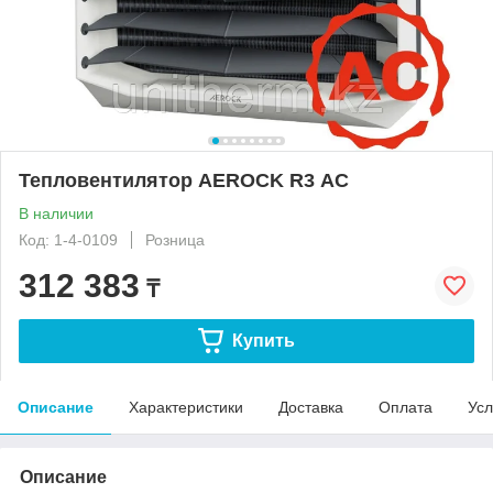
Тепловентилятор AEROCK R3 АC
В наличии
Код: 1-4-0109
Розница
312 383
₸
Купить
Описание
Характеристики
Доставка
Оплата
Усл
Описание